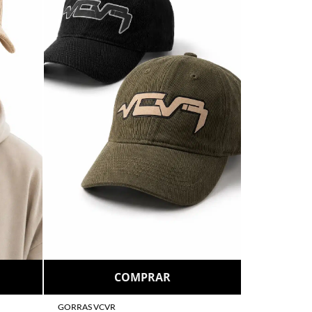
COMPRAR
GORRAS VCVR
$
48.000
6 cuotas sin interés
de
$8.000
o
Go cuotas sin interés con débito
Por transferencia
$43.200