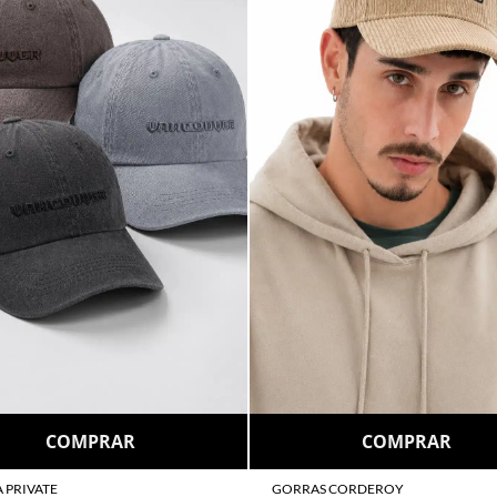
COMPRAR
COMPRAR
 PRIVATE
GORRAS CORDEROY
00
$
48.000
as sin interés
de
$8.000
6 cuotas sin interés
de
$8.000
tas sin interés con débito
Go cuotas sin interés con débit
ransferencia
$43.200
Por transferencia
$43.200