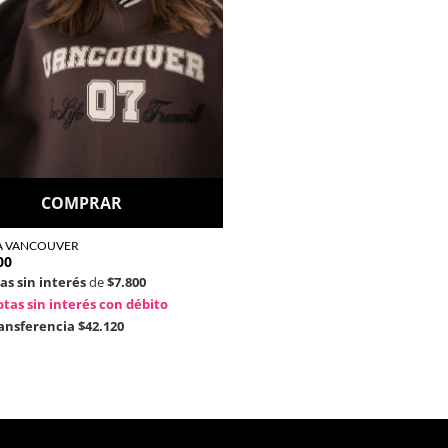
COMPRAR
 VANCOUVER
00
as sin interés
de
$7.800
tas sin interés con débito
ransferencia
$42.120
o
Hombre
de descuento en tu próxima
Sale
 más!
Quiénes somos
Locales
Suscribirme