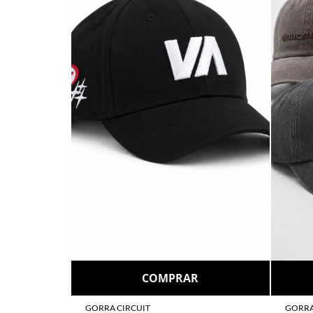
COMPRAR
GORRA CIRCUIT
GORRA
$
55.000
$
48.0
6 cuotas sin interés
de
$9.167
6 cuot
Go cuotas sin interés con débito
Go cuo
Por transferencia
$49.500
Por t