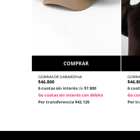
COMPRAR
GORRAS DE GABARDINA
GORRA
$
46.800
$
46.8
6 cuotas sin interés
de
$7.800
6 cuot
Go cuotas sin interés con débito
Go cuo
Por transferencia
$42.120
Por t
Consigue un 10% de descuent
Suscríbete a nuestra newsletter y tendrás un 10% 
compra, acceso a promociones exclusivas y ¡mucho