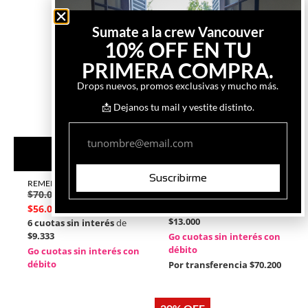
Sumate a la crew Vancouver
10% OFF EN TU
PRIMERA COMPRA.
Drops nuevos, promos exclusivas y mucho más.
📩 Dejanos tu mail y vestite distinto.
COMPRAR
COMPRAR
Suscribirme
REMERA STRIKER
REMERA HOUSE PANEL
$
70.000
$
78.000
$
56.000
6 cuotas sin interés
de
$13.000
6 cuotas sin interés
de
$9.333
Go cuotas sin interés con
débito
Go cuotas sin interés con
débito
Por transferencia
$70.200