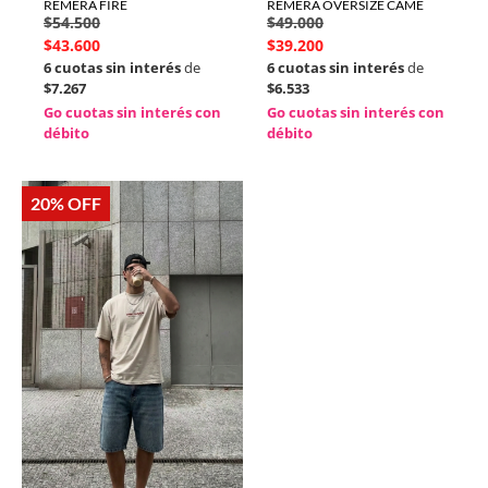
REMERA FIRE
REMERA OVERSIZE CAME
$
54.500
$
49.000
$
43.600
$
39.200
6 cuotas sin interés
de
6 cuotas sin interés
de
$7.267
$6.533
Go cuotas sin interés con
Go cuotas sin interés con
débito
débito
20% OFF