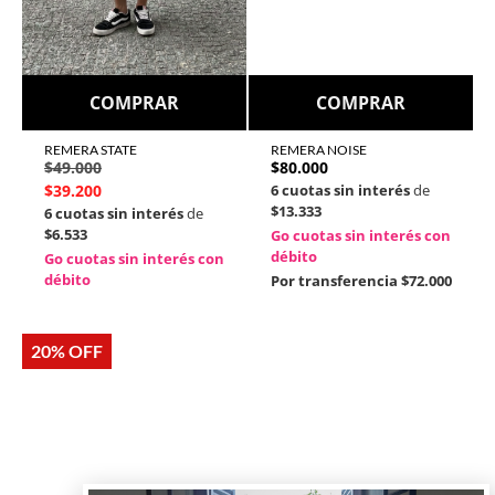
COMPRAR
COMPRAR
REMERA STATE
REMERA NOISE
$
49.000
$
80.000
$
39.200
6 cuotas sin interés
de
$13.333
6 cuotas sin interés
de
$6.533
Go cuotas sin interés con
débito
Go cuotas sin interés con
débito
Por transferencia
$72.000
20% OFF