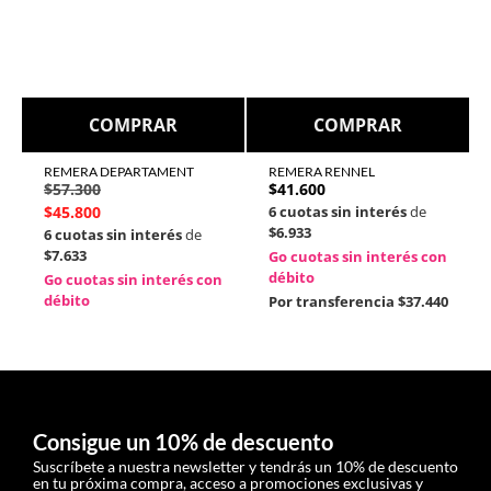
COMPRAR
COMPRAR
REMERA DEPARTAMENT
REMERA RENNEL
$
57.300
$
41.600
$
45.800
6 cuotas sin interés
de
$6.933
6 cuotas sin interés
de
$7.633
Go cuotas sin interés con
débito
Go cuotas sin interés con
débito
Por transferencia
$37.440
Consigue un 10% de descuento
Suscríbete a nuestra newsletter y tendrás un 10% de descuento
en tu próxima compra, acceso a promociones exclusivas y