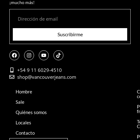
¡mucho más!
Suscribirme
+54 9 11 6029-4510
shop@vancouverjeans.com
Hombre
C
c
Sale
P
f
Quiénes somos
T
Locales
C
Contacto
P