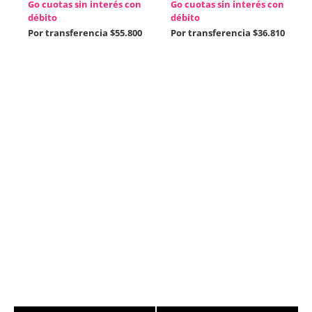
Go cuotas sin interés con
Go cuotas sin interés con
débito
débito
Por transferencia
$55.800
Por transferencia
$36.810