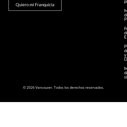
p
Quiero mi Franquicia
M
d
P
F
d
E
P
d
y
D
M
d
s
© 2026 Vancouver. Todos los derechos reservados.