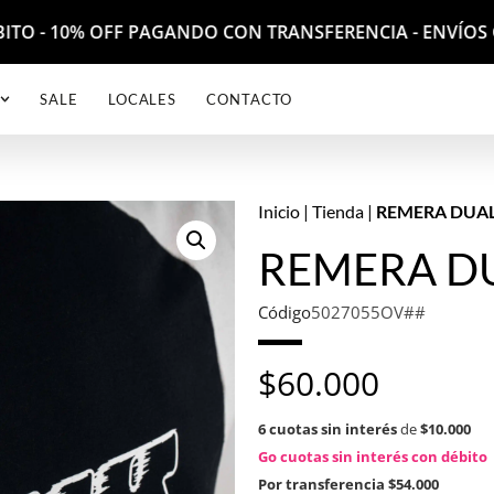
ITO - 10% OFF PAGANDO CON TRANSFERENCIA - ENVÍOS G
SALE
LOCALES
CONTACTO
Inicio
|
Tienda
|
REMERA DUA
REMERA D
Código
5027055OV##
$
60.000
6 cuotas sin interés
de
$10.000
Go cuotas sin interés con débito
Por transferencia
$54.000