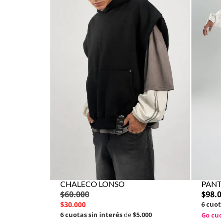
CHALECO LONSO
PANT
$
60.000
$
98.
$
30.000
6 cuot
6 cuotas sin interés
de
$5.000
Go cuo