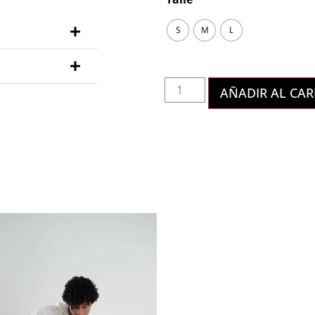
S
M
L
AÑADIR AL CAR