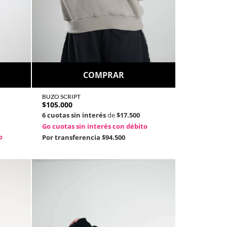
COMPRAR
BUZO SCRIPT
$
105.000
6 cuotas sin interés
de
$17.500
Go cuotas sin interés con débito
o
Por transferencia
$94.500
ver
A COMPRA.
ucho más.
nto.