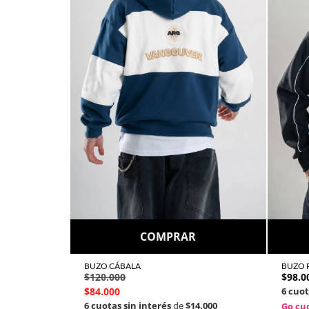
COMPRAR
BUZO CÁBALA
BUZO P
$
120.000
$
98.0
$
84.000
6 cuot
6 cuotas sin interés
de
$14.000
Go cuo