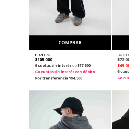
COMPRAR
BUZO RUFF
BUZO 
$
105.000
$
72.0
6 cuotas sin interés
de
$17.500
$
49.0
6 cuot
Go cuotas sin interés con débito
Go cuo
Por transferencia
$94.500