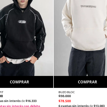
COMPRAR
COMPRAR
IT
BUZO BLOC
00
$
98.000
as sin interés
de
$16.333
$
78.500
6 cuotas sin interés
de
$13.083
tas sin interés con débito