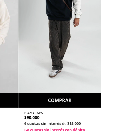
COMPRAR
BUZO TAPS
$
90.000
6 cuotas sin interés
de
$15.000
Go cuotas sin interés con débito