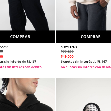
COMPRAR
COMPRAR
DOCK
BUZO TENS
00
$
83.200
00
$
49.000
as sin interés
de
$8.167
6 cuotas sin interés
de
$8.167
tas sin interés con débito
Go cuotas sin interés con débit
Sumate a la crew Vancou
10% OFF EN TU PRIMER
Drops nuevos, promos exclusivas y m
📩 Dejanos tu mail y vestite disti