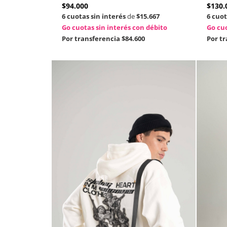
$
94.000
$
130.
6 cuotas sin interés
de
$15.667
6 cuot
Go cuotas sin interés con débito
Go cuo
Por transferencia
$84.600
Por t