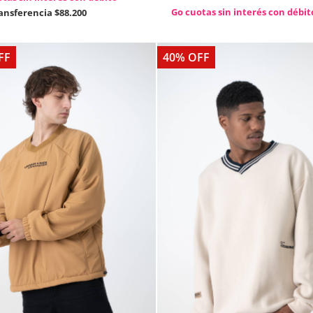
Go cuotas sin interés con débit
ransferencia
$88.200
FF
40% OFF