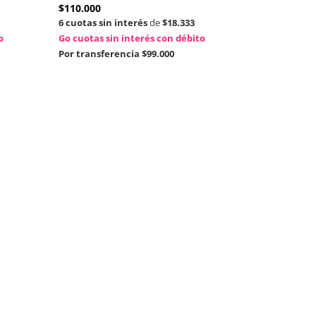
$
110.000
6 cuotas sin interés
de
$18.333
o
Go cuotas sin interés con débito
Por transferencia
$99.000