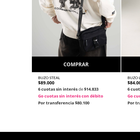
COMPRAR
BUZO STEAL
BUZO 
$
89.000
$
84.0
6 cuotas sin interés
de
$14.833
6 cuot
Go cuotas sin interés con débito
Go cuo
Por transferencia
$80.100
Por t