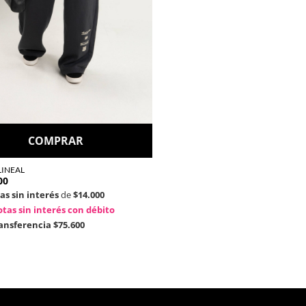
COMPRAR
LINEAL
00
as sin interés
de
$14.000
tas sin interés con débito
ransferencia
$75.600