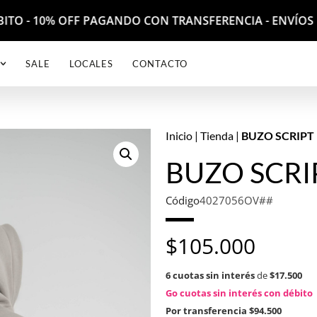
BITO - 10% OFF PAGANDO CON TRANSFERENCIA - ENVÍOS 
SALE
LOCALES
CONTACTO
Inicio
|
Tienda
|
BUZO SCRIPT
BUZO SCRI
Código
4027056OV##
$
105.000
6 cuotas sin interés
de
$17.500
Go cuotas sin interés con débito
Por transferencia
$94.500