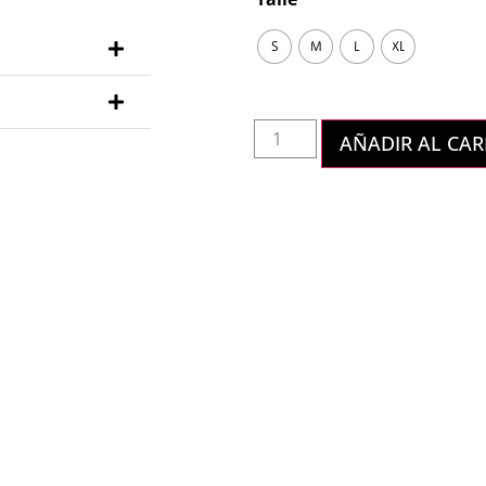
S
M
L
XL
AÑADIR AL CAR