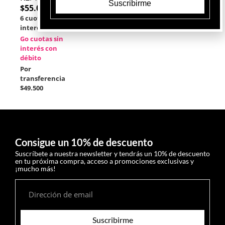
Suscribirme
$
55.000
6 cuotas sin
interés
de
$9.167
Go cuotas sin
interés con
débito
Por
transferencia
$49.500
Consigue un 10% de descuento
Suscríbete a nuestra newsletter y tendrás un 10% de descuento
en tu próxima compra, acceso a promociones exclusivas y
¡mucho más!
Suscribirme