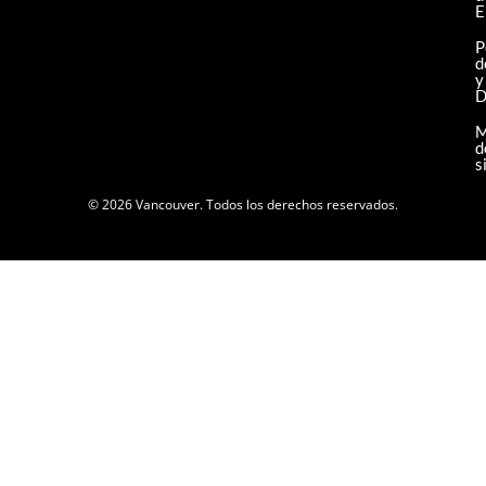
E
P
d
y
D
M
d
s
© 2026 Vancouver. Todos los derechos reservados.