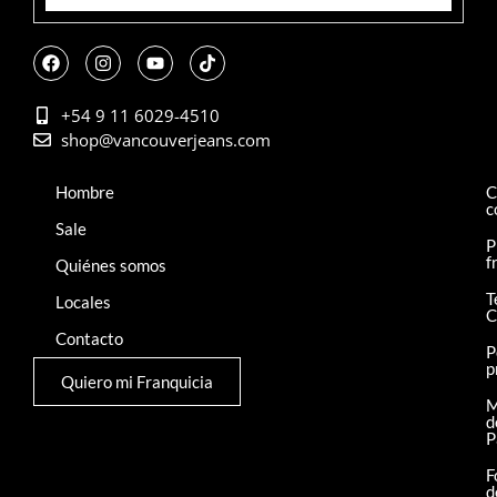
+54 9 11 6029-4510
shop@vancouverjeans.com
Hombre
C
c
Sale
P
f
Quiénes somos
T
Locales
C
Contacto
P
p
Quiero mi Franquicia
M
d
P
F
d