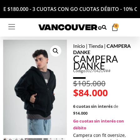
IR DE $180.000 - 3 CUOTAS CON GO CUOTAS DÉBITO - 10
0
Inicio
|
Tienda
|
CAMPERA
DANKE
CAMPERA
DANKE
Código
3027042OV##
$
105.000
$
84.000
6 cuotas sin interés
de
$14.000
Go cuotas sin interés con
débito
Campera con fit oversize,