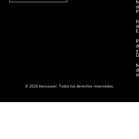
M
d
P
F
d
E
P
d
y
D
M
d
s
© 2026 Vancouver. Todos los derechos reservados.