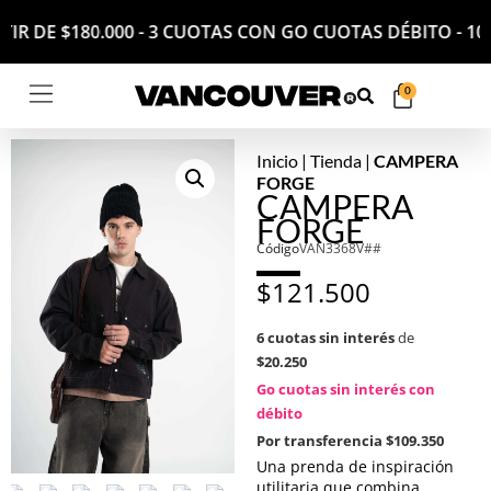
PARTIR DE $180.000 - 3 CUOTAS CON GO CUOTAS DÉBITO 
0
Inicio
|
Tienda
|
CAMPERA
FORGE
CAMPERA
FORGE
Código
VAN3368V##
$
121.500
6 cuotas sin interés
de
$20.250
Go cuotas sin interés con
débito
Por transferencia
$109.350
Una prenda de inspiración
utilitaria que combina