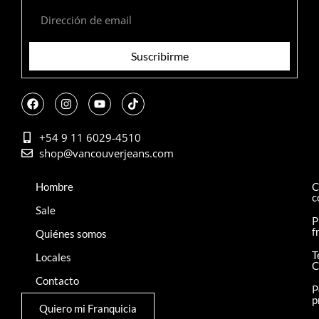
Suscribirme
+54 9 11 6029-4510
shop@vancouverjeans.com
Hombre
C
c
Sale
P
f
Quiénes somos
T
Locales
C
Contacto
P
p
Quiero mi Franquicia