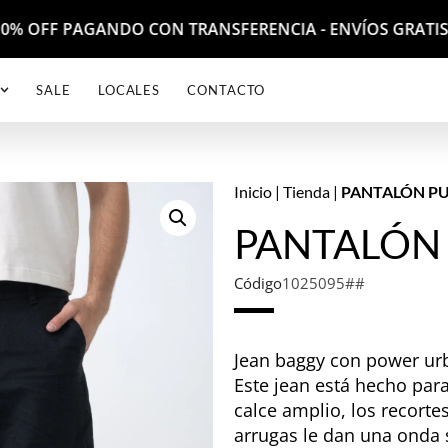
 - 10% OFF PAGANDO CON TRANSFERENCIA - ENVÍOS GRAT
SALE
LOCALES
CONTACTO
Inicio
|
Tienda
|
PANTALÓN PU
PANTALÓN 
Código
1025095##
Jean baggy con power ur
Este jean está hecho par
calce amplio, los recorte
arrugas le dan una onda 