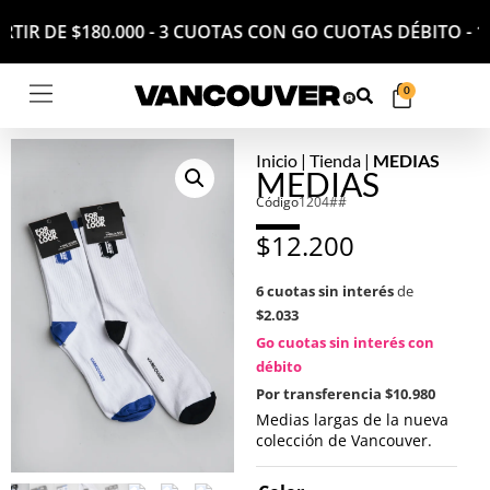
 PARTIR DE $180.000 - 3 CUOTAS CON GO CUOTAS DÉBIT
0
Inicio
|
Tienda
|
MEDIAS
MEDIAS
Código
1204##
$
12.200
6 cuotas sin interés
de
$2.033
Go cuotas sin interés con
débito
Por transferencia
$10.980
Medias largas de la nueva
colección de Vancouver.