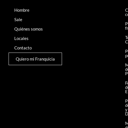
Hombre
C
c
Sale
P
f
Quiénes somos
T
Locales
C
Contacto
P
p
Quiero mi Franquicia
M
d
P
F
d
E
P
d
y
D
M
d