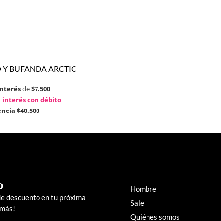
 Y BUFANDA ARCTIC
interés
de
$7.500
 interés con débito
encia
$40.500
o
Hombre
de descuento en tu próxima
Sale
 más!
Quiénes somos