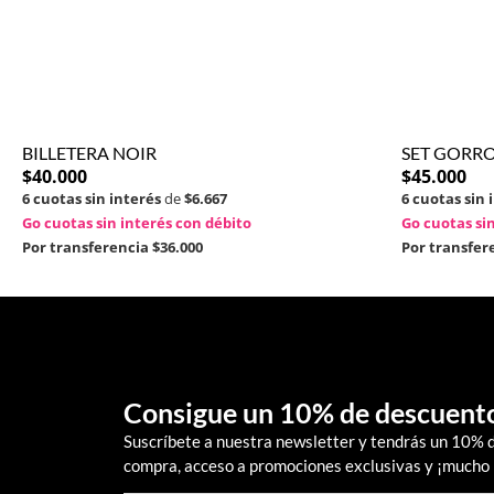
BILLETERA NOIR
SET GORRO
$
40.000
$
45.000
6 cuotas sin interés
de
$6.667
6 cuotas sin 
Go cuotas sin interés con débito
Go cuotas sin
Por transferencia
$36.000
Por transfer
Consigue un 10% de descuent
Suscríbete a nuestra newsletter y tendrás un 10% 
compra, acceso a promociones exclusivas y ¡mucho