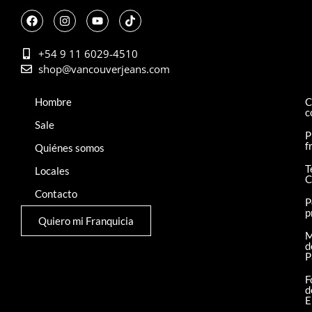
+54 9 11 6029-4510
shop@vancouverjeans.com
Hombre
C
c
Sale
P
f
Quiénes somos
T
Locales
C
Contacto
P
p
Quiero mi Franquicia
M
d
P
F
d
E