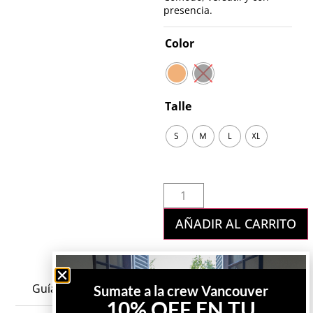
presencia.
Color
Talle
S
M
L
XL
AÑADIR AL CARRITO
Guía de talles
Sumate a la crew Vancouver
10% OFF EN TU