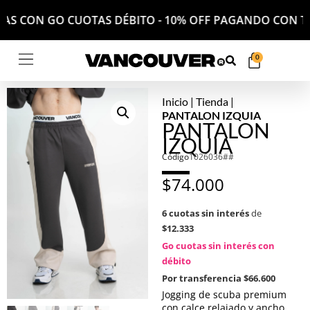
 CUOTAS CON GO CUOTAS DÉBITO - 10% OFF PAGANDO CON
0
Inicio
|
Tienda
|
PANTALON IZQUIA
PANTALON
IZQUIA
Código
1026036##
$
74.000
6 cuotas sin interés
de
$12.333
Go cuotas sin interés con
débito
Por transferencia
$66.600
Jogging de scuba premium
con calce relajado y ancho,