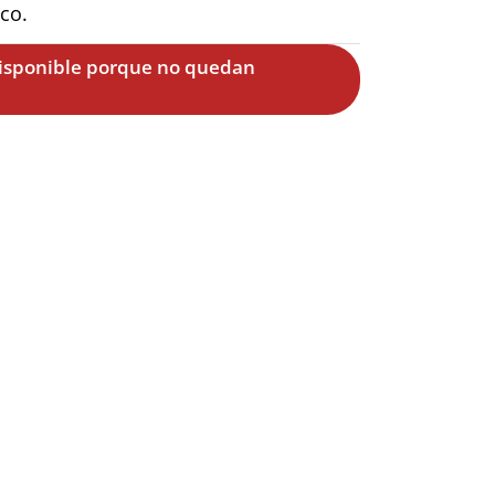
co.
disponible porque no quedan
ver
A COMPRA.
ucho más.
nto.
Suscribirme