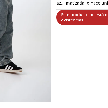
azul matizada lo hace úni
Este producto no está 
existencias.
Sumate a la crew Vancou
10% OFF EN TU PRIMER
Drops nuevos, promos exclusivas y m
📩 Dejanos tu mail y vestite disti