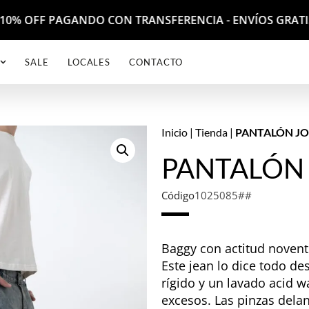
 - 10% OFF PAGANDO CON TRANSFERENCIA - ENVÍOS GRAT
SALE
LOCALES
CONTACTO
Inicio
|
Tienda
|
PANTALÓN J
PANTALÓN
Código
1025085##
Baggy con actitud novent
Este jean lo dice todo de
rígido y un lavado acid w
excesos. Las pinzas delan