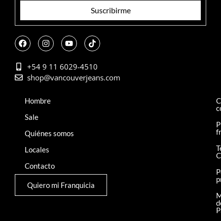
Suscribirme
+54 9 11 6029-4510
shop@vancouverjeans.com
Hombre
C
c
Sale
P
f
Quiénes somos
T
Locales
C
Contacto
P
p
Quiero mi Franquicia
M
d
P