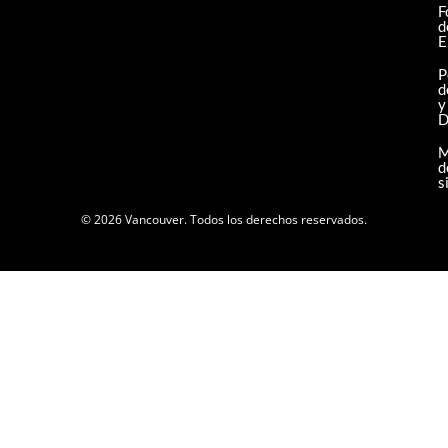
F
d
E
P
d
y
D
M
d
s
© 2026 Vancouver. Todos los derechos reservados.