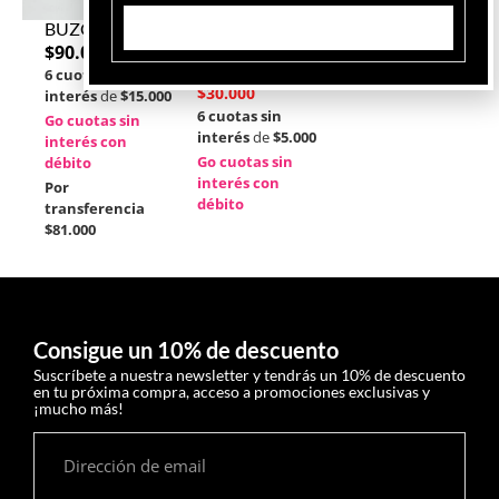
BUZO TAPS
CHALECO
Suscribirme
OSSA
$
90.000
$
60.000
6 cuotas sin
$
30.000
interés
de
$15.000
6 cuotas sin
Go cuotas sin
interés
de
$5.000
interés con
Go cuotas sin
débito
interés con
Por
débito
transferencia
$81.000
Consigue un 10% de descuento
Suscríbete a nuestra newsletter y tendrás un 10% de descuento
en tu próxima compra, acceso a promociones exclusivas y
¡mucho más!