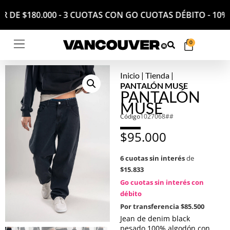
RTIR DE $180.000 - 3 CUOTAS CON GO CUOTAS DÉBITO - 
0
Inicio
|
Tienda
|
PANTALÓN MUSE
PANTALÓN
MUSE
Código
1027068##
$
95.000
6 cuotas sin interés
de
$15.833
Go cuotas sin interés con
débito
Por transferencia
$85.500
Jean de denim black
pesado 100% algodón con