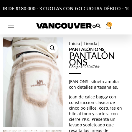
ARTIR DE $180.000 - 3 CUOTAS CON GO CUOTAS DÉBITO 
0
Inicio
|
Tienda
|
PANTALÓN ONS
PANTALÓN
ONS
Código
1026047##
JEAN ONS: silueta amplia
con detalles artesanales.
Jean de calce baggy con
construcción clásica de
cinco bolsillos, costuras en
hilo al tono y cartera con
cierre YKK. Presenta un
lavado sopleteado que
resalta las líneas de