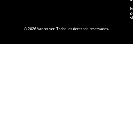
M
d
s
© 2026 Vancouver. Todos los derechos reservados.