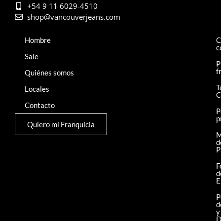
+54 9 11 6029-4510
shop@vancouverjeans.com
Hombre
C
c
Sale
P
f
Quiénes somos
T
Locales
C
Contacto
P
p
Quiero mi Franquicia
M
d
P
F
d
E
P
d
y
D