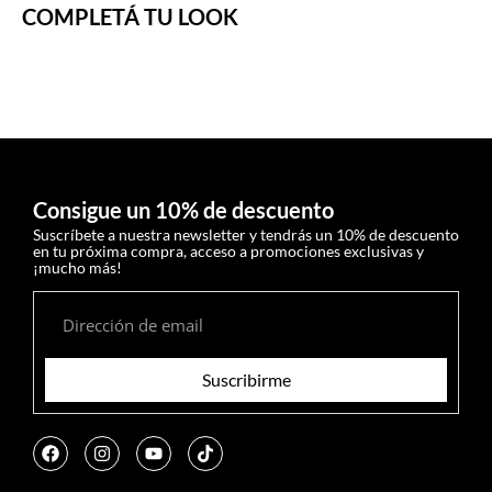
COMPLETÁ TU LOOK
Sumate a la crew Vancouver
10% OFF EN TU
PRIMERA COMPRA.
Consigue un 10% de descuento
Drops nuevos, promos exclusivas y mucho más.
Suscríbete a nuestra newsletter y tendrás un 10% de descuento
en tu próxima compra, acceso a promociones exclusivas y
📩 Dejanos tu mail y vestite distinto.
¡mucho más!
Suscribirme
Suscribirme