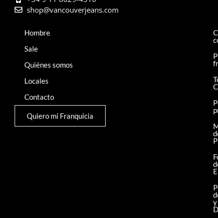
shop@vancouverjeans.com
Hombre
C
c
Sale
P
f
Quiénes somos
T
Locales
C
Contacto
P
p
Quiero mi Franquicia
M
d
P
F
d
E
P
d
y
D