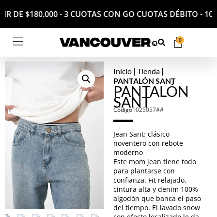
ARTIR DE $180.000 - 3 CUOTAS CON GO CUOTAS DÉBITO 
0
Inicio
|
Tienda
|
PANTALÓN SANT
PANTALÓN
SANT
Código
1025057##
Jean Sant: clásico
noventero con rebote
moderno
Este mom jean tiene todo
para plantarse con
confianza. Fit relajado,
cintura alta y denim 100%
algodón que banca el paso
del tiempo. El lavado snow
con efecto localizado le da