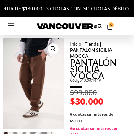
A PARTIR DE $180.000 - 3 CUOTAS CON GO CUOTAS DÉBIT
0
Inicio
|
Tienda
|
PANTALÓN SICILIA
MOCCA
PANTALÓN
SICILIA
MOCCA
Código
1026014##
$
99.000
$
30.000
6 cuotas sin interés
de
$5.000
Go cuotas sin interés con