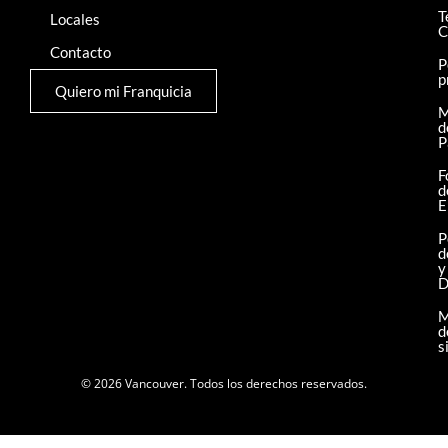
T
Locales
C
Contacto
P
p
Quiero mi Franquicia
M
d
P
F
d
E
P
d
y
D
M
d
s
© 2026 Vancouver. Todos los derechos reservados.