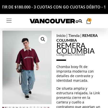
PARTIR DE $180.000 - 3 CUOTAS CON GO CUOTAS DÉBITO
0
Inicio
|
Tienda
|
REMERA
COLUMBIA
REMERA
COLUMBIA
Código
6026149BX##
Chomba boxy fit de
impronta moderna con
detalles de contraste y
identidad marcada.
De silueta amplia y
estructura relajada, la Link
presenta cierre en la
cartera y cuello a
contratono que aportan un