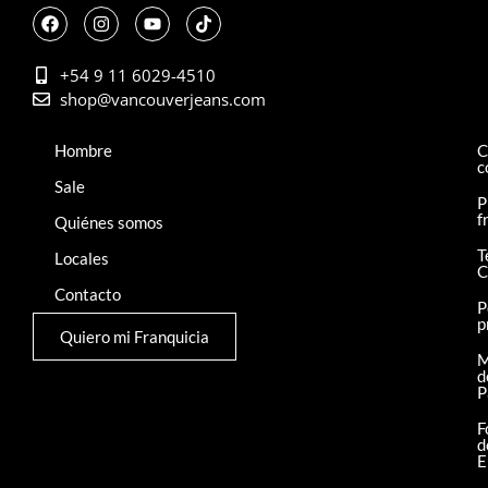
+54 9 11 6029-4510
shop@vancouverjeans.com
Hombre
C
c
Sale
P
f
Quiénes somos
T
Locales
C
Contacto
P
p
Quiero mi Franquicia
M
d
P
F
d
E