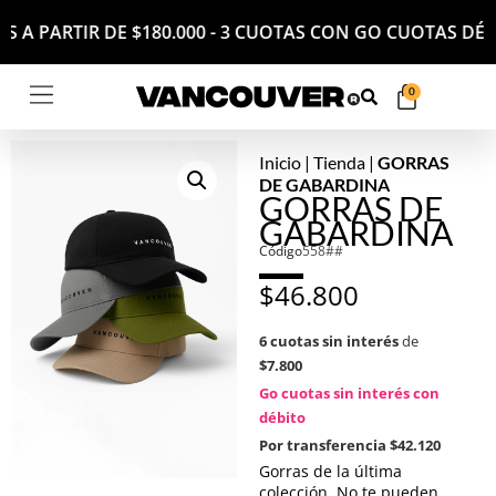
ERÉS A PARTIR DE $180.000 - 3 CUOTAS CON GO CUOTAS 
0
Inicio
|
Tienda
|
GORRAS
DE GABARDINA
GORRAS DE
GABARDINA
Código
558##
$
46.800
6 cuotas sin interés
de
$7.800
Go cuotas sin interés con
débito
Por transferencia
$42.120
Gorras de la última
colección. No te pueden