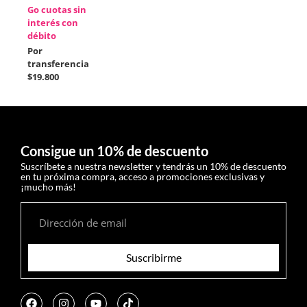
Go cuotas sin
interés con
débito
Por
transferencia
$19.800
Consigue un 10% de descuento
Suscríbete a nuestra newsletter y tendrás un 10% de descuento
en tu próxima compra, acceso a promociones exclusivas y
¡mucho más!
Suscribirme