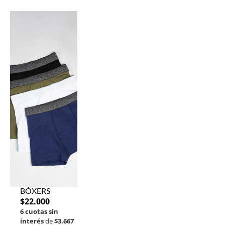
BÓXERS
$
22.000
6 cuotas sin
interés
de
$3.667