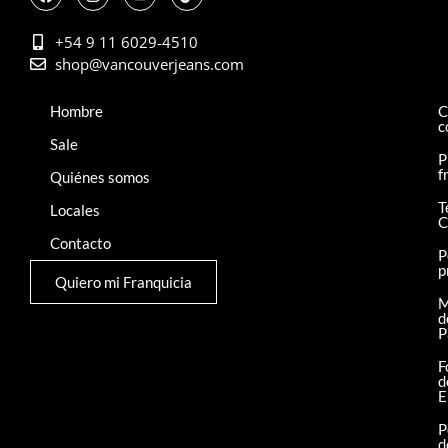
+54 9 11 6029-4510
shop@vancouverjeans.com
Hombre
C
c
Sale
P
f
Quiénes somos
T
Locales
C
Contacto
P
p
Quiero mi Franquicia
M
d
P
F
d
E
P
d