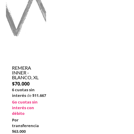
REMERA
INNER -
BLANCO, XL
$
70.000
6 cuotas sin
interés
de
$11.667
Go cuotas sin
interés con
débito
Por
transferencia
$63.000