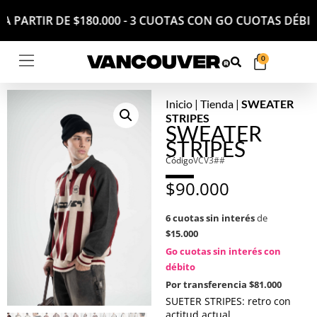
ÉS A PARTIR DE $180.000 - 3 CUOTAS CON GO CUOTAS D
0
Inicio
|
Tienda
|
SWEATER
STRIPES
SWEATER
STRIPES
Código
VCV3##
$
90.000
6 cuotas sin interés
de
$15.000
Go cuotas sin interés con
débito
Por transferencia
$81.000
SUETER STRIPES: retro con
actitud actual