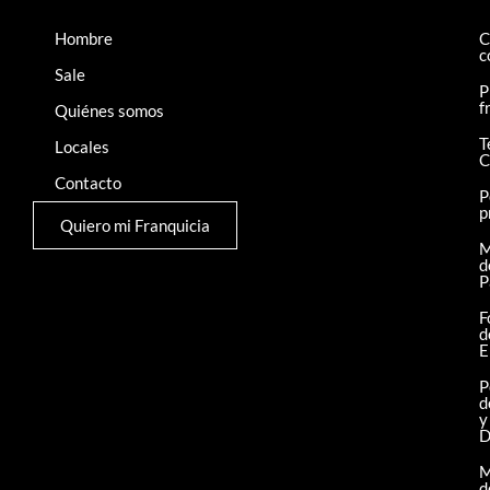
Hombre
C
c
Sale
P
f
Quiénes somos
T
Locales
C
Contacto
P
p
Quiero mi Franquicia
M
d
P
F
d
E
P
d
y
D
M
d