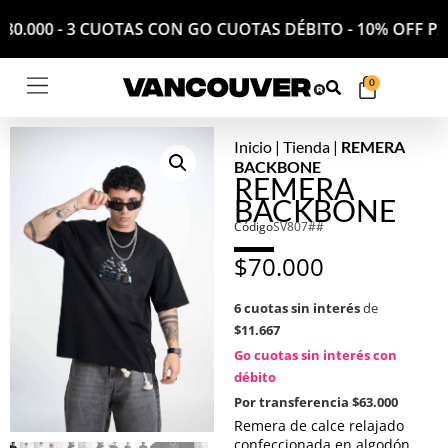
E $180.000 - 3 CUOTAS CON GO CUOTAS DÉBITO - 10% OF
0
Inicio
|
Tienda
|
REMERA
BACKBONE
REMERA
BACKBONE
Código
SV807##
$
70.000
6 cuotas sin interés
de
$11.667
Go cuotas sin interés con
débito
Por transferencia
$63.000
Remera de calce relajado
confeccionada en algodón