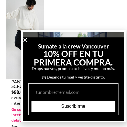
Sumate a la crew Vancouver
10% OFF EN TU
PRIMERA COMPRA.
Drops nuevos, promos exclusivas y mucho más.
📩 Dejanos tu mail y vestite distinto.
PANTALÓN
SCRUB
$
98.000
6 cuotas sin
interés
de
$16.333
Suscribirme
Go cuotas sin
interés con
débito
Por